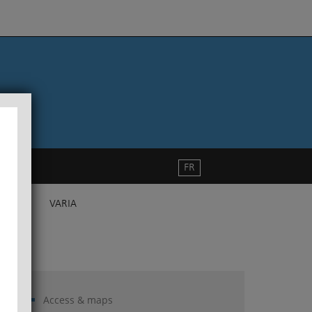
FR
VARIA
Access & maps