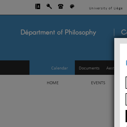
University of Liège
Départment of Philosophy
C
Calendar
Documents
Aesthetics
HOME
EVENTS