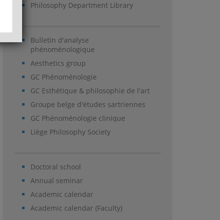
Philosophy Department Library
Bulletin d'analyse
phénoménologique
Aesthetics group
GC Phénoménologie
GC Esthétique & philosophie de l'art
Groupe belge d'études sartriennes
GC Phénoménologie clinique
Liège Philosophy Society
Doctoral school
Annual seminar
Academic calendar
Academic calendar (Faculty)