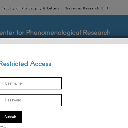
Faculty of Philosophy & Letters
Traverses Research Unit
enter for Phenomenological Research
Restricted Access
TEACHINGS
TEAM
PUBLICATIONS