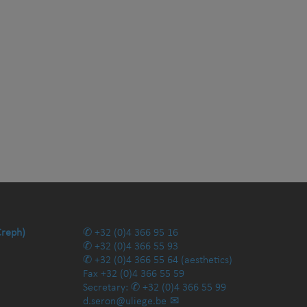
Creph)
+32 (0)4 366 95 16
+32 (0)4 366 55 93
+32 (0)4 366 55 64
(aesthetics)
Fax
+32 (0)4 366 55 59
Secretary:
+32 (0)4 366 55 99
d.seron@uliege.be