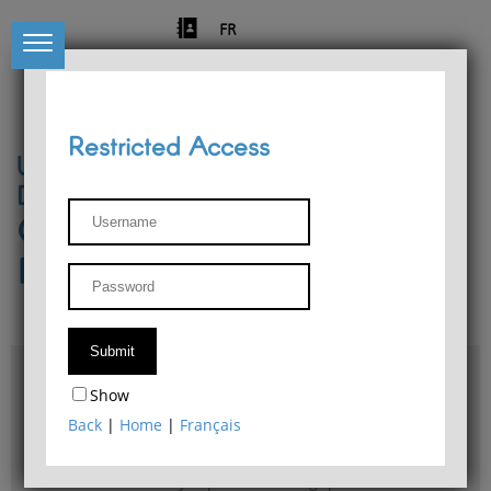
FR
Restricted Access
University of Liège
Départment of Philosophy
Center for Phenomenological
Research
Access & maps
Show
Philosophy Department Library
Back
|
Home
|
Français
Bulletin d'analyse phénoménologique