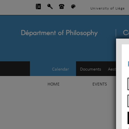
University of Liège
Départment of Philosophy
C
Calendar
Documents
Aesthetics
HOME
EVENTS