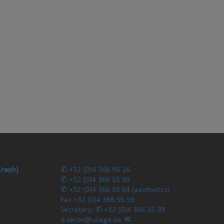
Creph)
+32 (0)4 366 95 16
+32 (0)4 366 55 93
+32 (0)4 366 55 64
(aesthetics)
Fax
+32 (0)4 366 55 59
Secretary:
+32 (0)4 366 55 99
d.seron@uliege.be