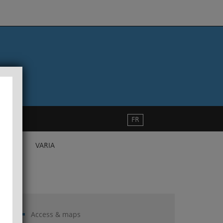
FR
VARIA
Access & maps