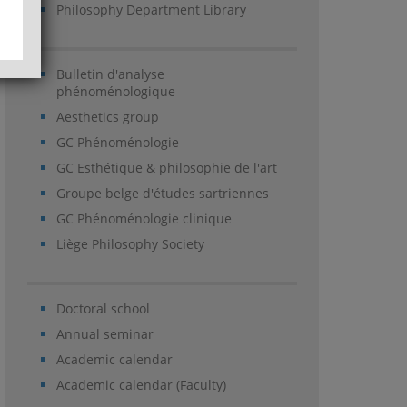
Philosophy Department Library
Bulletin d'analyse
phénoménologique
Aesthetics group
GC Phénoménologie
GC Esthétique & philosophie de l'art
Groupe belge d'études sartriennes
GC Phénoménologie clinique
Liège Philosophy Society
Doctoral school
Annual seminar
Academic calendar
Academic calendar (Faculty)