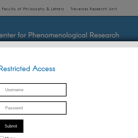
Faculty of Philosophy & Letters
Traverses Research Unit
enter for Phenomenological Research
Restricted Access
TEACHINGS
TEAM
PUBLICATIONS