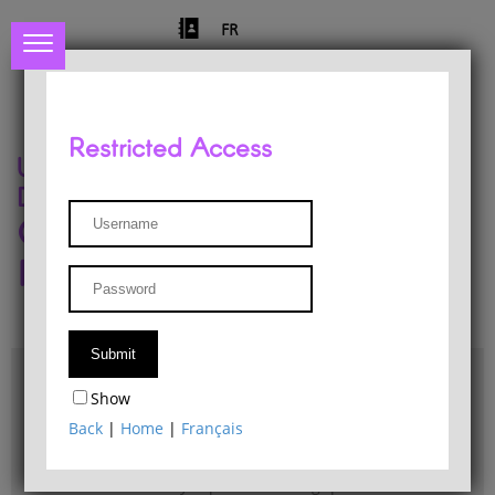
FR
Restricted Access
University of Liège
Départment of Philosophy
Center for Phenomenological
Research
Access & maps
Show
Philosophy Department Library
Back
|
Home
|
Français
Bulletin d'analyse phénoménologique