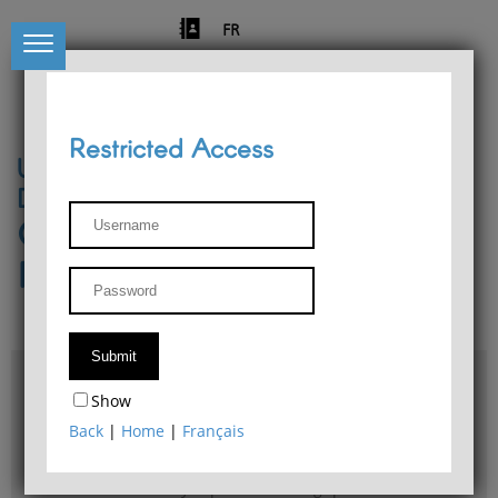
FR
Restricted Access
University of Liège
Départment of Philosophy
Center for Phenomenological
Research
Access & maps
Show
Philosophy Department Library
Back
|
Home
|
Français
Bulletin d'analyse phénoménologique