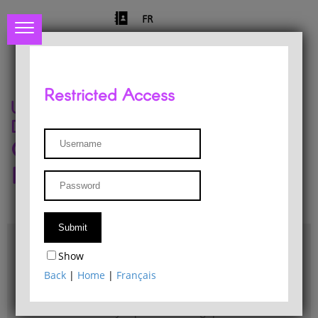
FR
Restricted Access
University of Liège
Départment of Philosophy
Center for Phenomenological
Research
Access & maps
Show
Philosophy Department Library
Back
|
Home
|
Français
Bulletin d'analyse phénoménologique