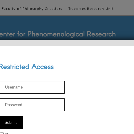
Faculty of Philosophy & Letters
Traverses Research Unit
enter for Phenomenological Research
Restricted Access
TEACHINGS
TEAM
PUBLICATIONS