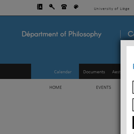
University of Liège
Départment of Philosophy
C
Calendar
Documents
Aesthetics
HOME
EVENTS