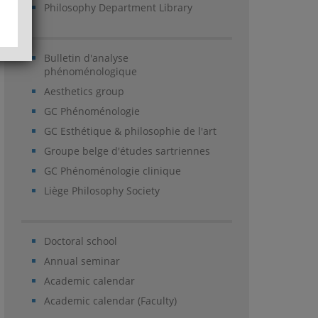
Philosophy Department Library
Bulletin d'analyse
phénoménologique
Aesthetics group
GC Phénoménologie
GC Esthétique & philosophie de l'art
Groupe belge d'études sartriennes
GC Phénoménologie clinique
Liège Philosophy Society
Doctoral school
Annual seminar
Academic calendar
Academic calendar (Faculty)