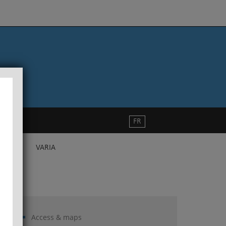
FR
VARIA
Access & maps