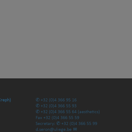
Creph)
+32 (0)4 366 95 16
+32 (0)4 366 55 93
+32 (0)4 366 55 64
(aesthetics)
Fax
+32 (0)4 366 55 59
Secretary:
+32 (0)4 366 55 99
d.seron@uliege.be