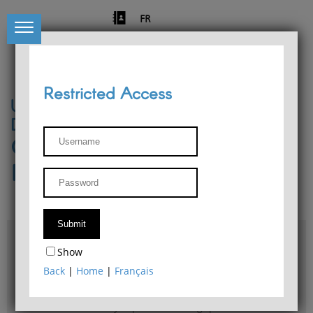
FR
Restricted Access
University of Liège
Départment of Philosophy
Center for Phenomenological
Research
Access & maps
Show
Philosophy Department Library
Back
|
Home
|
Français
Bulletin d'analyse phénoménologique