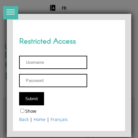
FR
Restricted Access
University of Liège
Départment of Philosophy
Center for Phenomenological
Research
Access & maps
Show
Philosophy Department Library
Back
|
Home
|
Français
Bulletin d'analyse phénoménologique