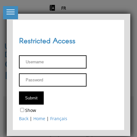
FR
Restricted Access
University of Liège
Départment of Philosophy
Center for Phenomenological
Research
Access & maps
Show
Philosophy Department Library
Back
|
Home
|
Français
Bulletin d'analyse phénoménologique