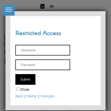
FR
Restricted Access
University of Liège
Départment of Philosophy
Center for Phenomenological
Research
Access & maps
Show
Philosophy Department Library
Back
|
Home
|
Français
Bulletin d'analyse phénoménologique