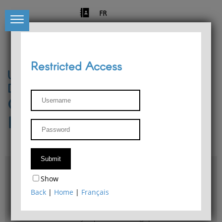
FR
Restricted Access
University of Liège
Départment of Philosophy
Center for Phenomenological
Research
Access & maps
Show
Philosophy Department Library
Back
|
Home
|
Français
Bulletin d'analyse phénoménologique