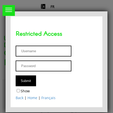
FR
Restricted Access
University of Liège
Départment of Philosophy
Center for Phenomenological
Research
Access & maps
Show
Philosophy Department Library
Back
|
Home
|
Français
Bulletin d'analyse phénoménologique