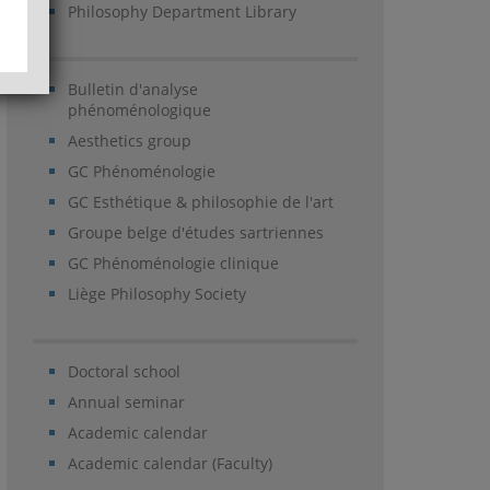
Philosophy Department Library
Bulletin d'analyse
phénoménologique
Aesthetics group
GC Phénoménologie
GC Esthétique & philosophie de l'art
Groupe belge d'études sartriennes
GC Phénoménologie clinique
Liège Philosophy Society
Doctoral school
Annual seminar
Academic calendar
Academic calendar (Faculty)