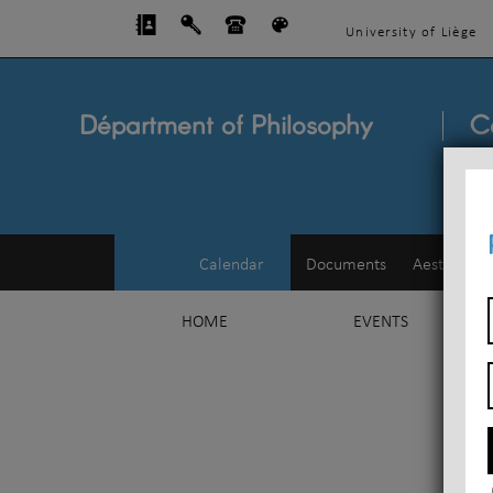
University of Liège
Départment of Philosophy
C
Calendar
Documents
Aesthetics
HOME
EVENTS