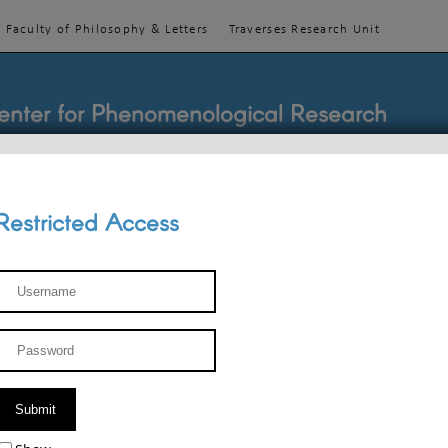
Faculty of Philosophy & Letters
Traverses Research Unit
enter for Phenomenological Research
Restricted Access
TEACHINGS
TEAM
PUBLICATIONS