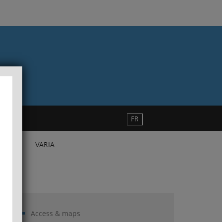
FR
VARIA
Access & maps