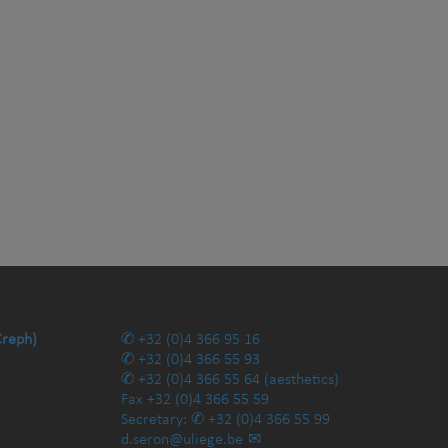
Creph)
+32 (0)4 366 95 16
+32 (0)4 366 55 93
+32 (0)4 366 55 64
(aesthetics)
Fax
+32 (0)4 366 55 59
Secretary:
+32 (0)4 366 55 99
d.seron@uliege.be