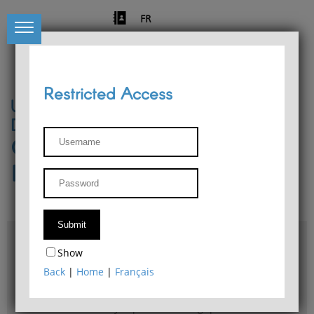
FR
Restricted Access
University of Liège
Départment of Philosophy
Center for Phenomenological
Research
Access & maps
Show
Philosophy Department Library
Back
|
Home
|
Français
Bulletin d'analyse phénoménologique