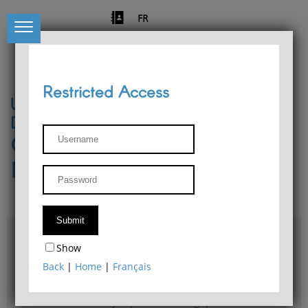
FR
Restricted Access
University of Liège
Départment of Philosophy
Center for Phenomenological
Research
Access & maps
Show
Philosophy Department Library
Back
|
Home
|
Français
Bulletin d'analyse phénoménologique