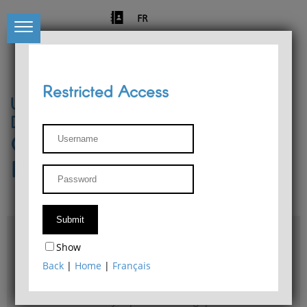
FR
Restricted Access
University of Liège
Départment of Philosophy
Center for Phenomenological
Research
Access & maps
Show
Philosophy Department Library
Back
|
Home
|
Français
Bulletin d'analyse phénoménologique