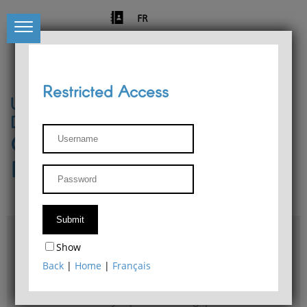
FR
Restricted Access
University of Liège
Départment of Philosophy
Center for Phenomenological
Research
Access & maps
Show
Philosophy Department Library
Back
|
Home
|
Français
Bulletin d'analyse phénoménologique