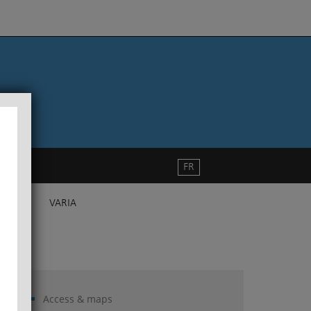
FR
VARIA
Access & maps