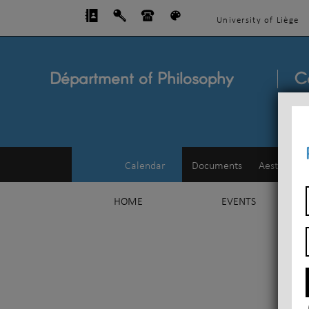
University of Liège
Départment of Philosophy
C
Calendar
Documents
Aesthetics
HOME
EVENTS