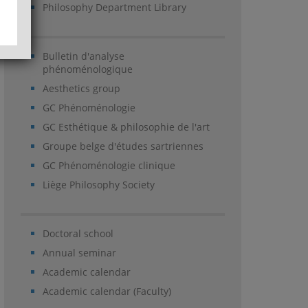
Philosophy Department Library
Bulletin d'analyse
phénoménologique
Aesthetics group
GC Phénoménologie
GC Esthétique & philosophie de l'art
Groupe belge d'études sartriennes
GC Phénoménologie clinique
Liège Philosophy Society
Doctoral school
Annual seminar
Academic calendar
Academic calendar (Faculty)