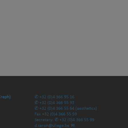
Creph)
+32 (0)4 366 95 16
+32 (0)4 366 55 93
+32 (0)4 366 55 64
(aesthetics)
Fax
+32 (0)4 366 55 59
Secretary:
+32 (0)4 366 55 99
d.seron@uliege.be