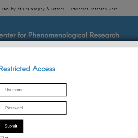
Faculty of Philosophy & Letters
Traverses Research Unit
enter for Phenomenological Research
Restricted Access
TEACHINGS
TEAM
PUBLICATIONS