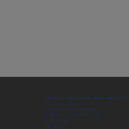
Centre de recherches phénoménologiques (
Université de Liège
Département de Philosophie
7, Place du 20-Août (Bât. A1)
B-4000 Liège
(Belgium)