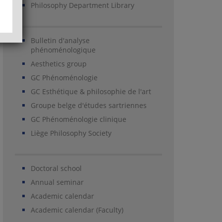
Philosophy Department Library
Bulletin d'analyse
phénoménologique
Aesthetics group
GC Phénoménologie
GC Esthétique & philosophie de l'art
Groupe belge d'études sartriennes
GC Phénoménologie clinique
Liège Philosophy Society
Doctoral school
Annual seminar
Academic calendar
Academic calendar (Faculty)