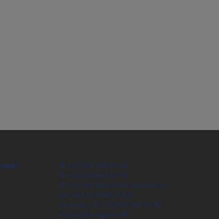
Creph)
+32 (0)4 366 95 16
+32 (0)4 366 55 93
+32 (0)4 366 55 64
(aesthetics)
Fax
+32 (0)4 366 55 59
Secretary:
+32 (0)4 366 55 99
d.seron@uliege.be