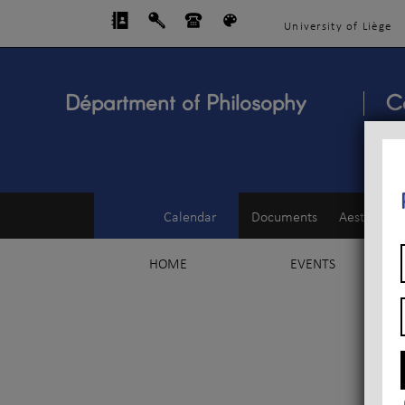
University of Liège
Départment of Philosophy
C
Calendar
Documents
Aesthetics
HOME
EVENTS