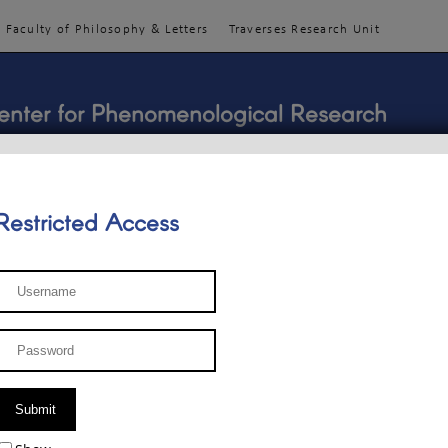
Faculty of Philosophy & Letters
Traverses Research Unit
enter for Phenomenological Research
Restricted Access
TEACHINGS
TEAM
PUBLICATIONS