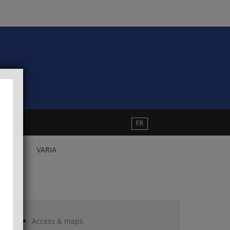
FR
VARIA
Access & maps