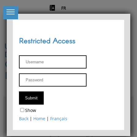
FR
Restricted Access
University of Liège
Départment of Philosophy
Center for Phenomenological
Research
Access & maps
Show
Philosophy Department Library
Back
|
Home
|
Français
Bulletin d'analyse phénoménologique