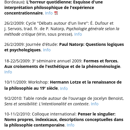
Bordeaux):
L'horreur quotidienne: Esquisse d'une
interprétation philosophique de l'expérience
concentrationnaire
.
Info
26/2/2009: Cycle "Débats autour d'un livre": É. Dufour et
J. Servois, trad. fr. de P. Natorp,
Psychologie générale selon la
méthode critique
(Vrin, sous presse).
Info
26/2/2009: Journée d'étude:
Paul Natorp: Questions logiques
et psychologiques
.
Info
18-22/5/2009: 3
séminaire annuel 2009:
Formes et forces.
e
Aux croisements de l'esthétique et de la phénoménologie
.
Info
10/11/2009: Workshop:
Hermann Lotze et la renaissance de
la philosophie au 19
siècle
.
Info
e
9/2/2010: Table ronde autour de l'ouvrage de Jocelyn Benoist,
Sens et sensibilité: L'intentionalité en contexte
.
Info
10-11/2/2010: Colloque international:
Penser le singulier:
Noms propres, indexicaux, descriptions conceptuelles dans
la philosophie contemporaine
.
Info