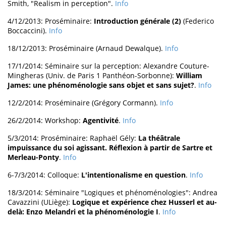
Smith, "Realism in perception".
Info
4/12/2013: Proséminaire:
Introduction générale (2)
(Federico
Boccaccini).
Info
18/12/2013: Proséminaire (Arnaud Dewalque).
Info
17/1/2014: Séminaire sur la perception: Alexandre Couture-
Mingheras (Univ. de Paris 1 Panthéon-Sorbonne):
William
James: une phénoménologie sans objet et sans sujet?
.
Info
12/2/2014: Proséminaire (Grégory Cormann).
Info
26/2/2014: Workshop:
Agentivité
.
Info
5/3/2014: Proséminaire: Raphaël Gély:
La théâtrale
impuissance du soi agissant. Réflexion à partir de Sartre et
Merleau-Ponty
.
Info
6-7/3/2014: Colloque:
L'intentionalisme en question
.
Info
18/3/2014: Séminaire "Logiques et phénoménologies": Andrea
Cavazzini (ULiège):
Logique et expérience chez Husserl et au-
delà: Enzo Melandri et la phénoménologie I
.
Info