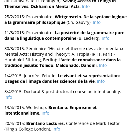
(Rijksuniversiteit Groningen):
Saving Access to Things in
Themselves. Ockham on Mental Acts
.
Info
25/2/2015: Proséminaire:
Wittgenstein. De la syntaxe logique
à la grammaire philosophique
(Ch. Gauvry).
Info
11/3/2015: Proséminaire:
La postérité de la grammaire pure
dans la linguistique contemporaine
(B. Leclerq).
Info
30/3/2015: Séminaire "Histoire et théorie des actes mentaux -
Mental Acts: History and Theory": A. Tropia (IRHT, Paris -
Humboldt Stiftung, Berlin):
L'acte de connaissance dans la
tradition jésuite: Toledo, Maldonado, Dandini
.
Info
1/4/2015: Journée d'étude:
Le vivant et sa représentation:
Usages de l'image dans les sciences de la vie
.
Info
3/4/2015: Doctoral & post-doctoral course on intentionality.
Info
13/4/2015: Workshop:
Brentano: Empirisme et
intentionnalisme
.
Info
20/4/2015:
Brentano Lectures.
Conférence de Mark Textor
(King's College London).
Info