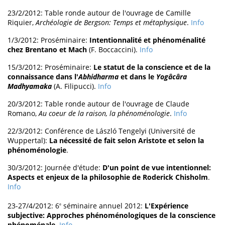
23/2/2012: Table ronde autour de l'ouvrage de Camille
Riquier,
Archéologie de Bergson: Temps et métaphysique
.
Info
1/3/2012: Proséminaire:
Intentionnalité et phénoménalité
chez Brentano et Mach
(F. Boccaccini).
Info
15/3/2012: Proséminaire:
Le statut de la conscience et de la
connaissance dans l'
Abhidharma
et dans le
Yogâcâra
Madhyamaka
(A. Filipucci).
Info
20/3/2012: Table ronde autour de l'ouvrage de Claude
Romano,
Au coeur de la raison, la phénoménologie
.
Info
22/3/2012: Conférence de László Tengelyi (Université de
Wuppertal):
La nécessité de fait selon Aristote et selon la
phénoménologie
.
30/3/2012: Journée d'étude:
D'un point de vue intentionnel:
Aspects et enjeux de la philosophie de Roderick Chisholm
.
Info
23-27/4/2012: 6
séminaire annuel 2012:
L'Expérience
e
subjective: Approches phénoménologiques de la conscience
phénoménale
.
Info