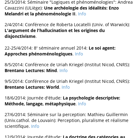
25/3/2014: Séminaire "Logiques et phénoménologies": Andrea
Cavazzini (ULiège):
Une archéologie des idéalités: Enzo
Melandri et la phénoménologie II
.
Info
2/4/2014: Conférence de Roberta Locatelli (Univ. of Warwick):
L'argument de l'hallucination et les origines du
disjonctivisme
.
22-25/4/2014: 8
séminaire annuel 2014:
Le soi agent:
e
Approches phénoménologiques
.
Info
8/5/2014: Conférence de Uriah Kriegel (Institut Nicod, CNRS):
Brentano Lectures: Mind
.
Info
9/5/2014: Conférence de Uriah Kriegel (Institut Nicod, CNRS):
Brentano Lectures: World
.
Info
18/6/2014: Journée d'étude:
La psychologie descriptive:
Méthode, langage, métaphysique
.
Info
27/6/2014: Séminaire sur la perception: Mathieu Guillermin
(Univ.cathol. de Louvain): Perception, pluralisme et réalisme
scientifique.
Info
12/9/2014: Journée d'étude:
La doctrine des catégories au