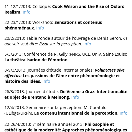
11-12/1/2013: Colloque:
Cook Wilson and the Rise of Oxford
Realism
.
Info
22-23/1/2013: Workshop:
Sensations et contenus
phénoménaux
.
Info
20/2/2013: Table ronde autour de l'ouvrage de Denis Seron,
Ce
que voir veut dire: Essai sur la perception
.
Info
5/3/2013: Conférence de R. Gély (FNRS, UCL, Univ. Saint-Louis):
La théâtralisation de l'émotion
.
8-9/3/2013: Journées d'étude internationales:
Voluntates sive
affectus:
Les passions de l'âme entre phénoménologie et
histoire des idées
.
Info
26/3/2013: Journée d'étude:
De Vienne à Graz: Intentionnalité
et objet de Brentano à Meinong
.
Info
12/4/2013: Séminaire sur la perception: M. Coratolo
(ULiège/URPh),
Le contenu intentionnel de la perception
.
Info
22-26/4/2013: 7
séminaire annuel 2013:
Philosophie et
e
esthétique de la modernité: Approches phénoménologiques