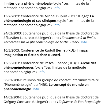
limites de la phénoménologie
(cycle "Les limites de la
méthode phénoménologique").
Info
13/2/2003: Conférence de Michel Dupuis (UCL/ULiège):
La
phénoménologie et ses cliniques
(cycle "Les limites de la
méthode phénoménologique").
Info
24/02/2003: Soutenance publique de la thèse de doctorat de
Sébastien Laoureux (ULiège/Creph),
L'immanence à la limite:
Recherches sur la phénoménologie de Michel Henry
.
Info
10/3/2003: Conférence de Rudolf Bernet (KUL):
Image,
imagination et fiction chez Husserl
.
13/3/2003: Conférence de Pascal Chabot (ULB):
L'Arche des
phénoménologues
(cycle "Les limites de la méthode
phénoménologique").
Info
30/01/2004: Réunion du groupe de contact interuniversitaire
"Phénoménologie" du FNRS:
Le concept de monde en
phénoménologie
.
Info
14/02/2004: Soutenance publique de la thèse de doctorat de
Grégory Cormann (ULiège/Creph),
L'influence de l'anthropologie