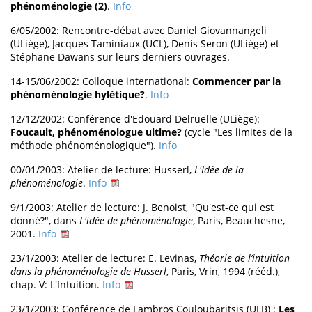
phénoménologie (2)
.
Info
6/05/2002: Rencontre-débat avec Daniel Giovannangeli
(ULiège), Jacques Taminiaux (UCL), Denis Seron (ULiège) et
Stéphane Dawans sur leurs derniers ouvrages.
14-15/06/2002: Colloque international:
Commencer par la
phénoménologie hylétique?
.
Info
12/12/2002: Conférence d'Edouard Delruelle (ULiège):
Foucault, phénoménologue ultime?
(cycle "Les limites de la
méthode phénoménologique").
Info
00/01/2003: Atelier de lecture: Husserl,
L'Idée de la
phénoménologie
.
Info
9/1/2003: Atelier de lecture: J. Benoist, "Qu'est-ce qui est
donné?", dans
L'idée de phénoménologie
, Paris, Beauchesne,
2001.
Info
23/1/2003: Atelier de lecture: E. Levinas,
Théorie de l’intuition
dans la phénoménologie de Husserl
, Paris, Vrin, 1994 (rééd.),
chap. V: L'Intuition.
Info
23/1/2003: Conférence de Lambros Couloubaritsis (ULB) :
Les