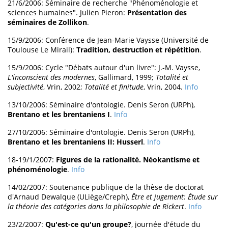
21/6/2006: Séminaire de recherche "Phénoménologie et
sciences humaines". Julien Pieron:
Présentation des
séminaires de Zollikon
.
15/9/2006: Conférence de Jean-Marie Vaysse (Université de
Toulouse Le Mirail):
Tradition, destruction et répétition
.
15/9/2006: Cycle "Débats autour d'un livre": J.-M. Vaysse,
L'inconscient des modernes
, Gallimard, 1999;
Totalité et
subjectivité
, Vrin, 2002;
Totalité et finitude
, Vrin, 2004.
Info
13/10/2006: Séminaire d'ontologie. Denis Seron (URPh),
Brentano et les brentaniens I
.
Info
27/10/2006: Séminaire d'ontologie. Denis Seron (URPh),
Brentano et les brentaniens II: Husserl
.
Info
18-19/1/2007:
Figures de la rationalité. Néokantisme et
phénoménologie
.
Info
14/02/2007: Soutenance publique de la thèse de doctorat
d'Arnaud Dewalque (ULiège/Creph),
Être et jugement: Étude sur
la théorie des catégories dans la philosophie de Rickert
.
Info
23/2/2007:
Qu'est-ce qu'un groupe?
, journée d'étude du