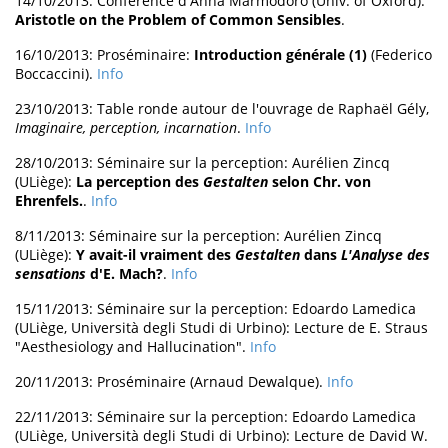
14/10/2013: Conférence d'Anna Marmodoro (Univ. of Oxford):
Aristotle on the Problem of Common Sensibles
.
16/10/2013: Proséminaire:
Introduction générale (1)
(Federico
Boccaccini).
Info
23/10/2013: Table ronde autour de l'ouvrage de Raphaël Gély,
Imaginaire, perception, incarnation
.
Info
28/10/2013: Séminaire sur la perception: Aurélien Zincq
(ULiège):
La perception des
Gestalten
selon Chr. von
Ehrenfels.
.
Info
8/11/2013: Séminaire sur la perception: Aurélien Zincq
(ULiège):
Y avait-il vraiment des
Gestalten
dans
L'Analyse des
sensations
d'E. Mach?
.
Info
15/11/2013: Séminaire sur la perception: Edoardo Lamedica
(ULiège, Università degli Studi di Urbino): Lecture de E. Straus
"Aesthesiology and Hallucination".
Info
20/11/2013: Proséminaire (Arnaud Dewalque).
Info
22/11/2013: Séminaire sur la perception: Edoardo Lamedica
(ULiège, Università degli Studi di Urbino): Lecture de David W.