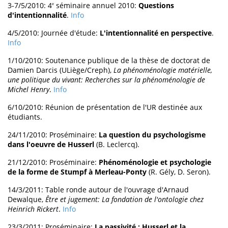
3-7/5/2010: 4
séminaire annuel 2010:
Questions
e
d'intentionnalité
.
Info
4/5/2010: Journée d'étude:
L'intentionnalité en perspective
.
Info
1/10/2010: Soutenance publique de la thèse de doctorat de
Damien Darcis (ULiège/Creph),
La phénoménologie matérielle,
une politique du vivant: Recherches sur la phénoménologie de
Michel Henry
.
Info
6/10/2010: Réunion de présentation de l'UR destinée aux
étudiants.
24/11/2010: Proséminaire:
La question du psychologisme
dans l'oeuvre de Husserl
(B. Leclercq).
21/12/2010: Proséminaire:
Phénoménologie et psychologie
de la forme de Stumpf à Merleau-Ponty
(R. Gély, D. Seron).
14/3/2011: Table ronde autour de l'ouvrage d'Arnaud
Dewalque,
Être et jugement: La fondation de l'ontologie chez
Heinrich Rickert
.
Info
23/3/2011: Proséminaire:
La passivité : Husserl et la