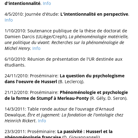
d'intentionnalité
.
Info
4/5/2010: Journée d'étude:
L'intentionnalité en perspective
.
Info
1/10/2010: Soutenance publique de la thèse de doctorat de
Damien Darcis (ULiège/Creph),
La phénoménologie matérielle,
une politique du vivant: Recherches sur la phénoménologie de
Michel Henry
.
Info
6/10/2010: Réunion de présentation de l'UR destinée aux
étudiants.
24/11/2010: Proséminaire:
La question du psychologisme
dans l'oeuvre de Husserl
(B. Leclercq).
21/12/2010: Proséminaire:
Phénoménologie et psychologie
de la forme de Stumpf à Merleau-Ponty
(R. Gély, D. Seron).
14/3/2011: Table ronde autour de l'ouvrage d'Arnaud
Dewalque,
Être et jugement: La fondation de l'ontologie chez
Heinrich Rickert
.
Info
23/3/2011: Proséminaire:
La passivité : Husserl et la
phénoménologie française
(D. Giovannangeli).