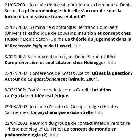
21/05/2001: Journée de travail pour jeunes chercheurs: Denis
Seron,
La phénoménologie doit-elle s'accomplir sous la
forme d'un idéalisme transcendantal?
.
25/01/2002: Séminaire d'ontologie: Bertrand Bouckaert
(Université catholique de Louvain):
Intuition et concept chez
Husserl
; Denis Seron (URPh),
La théorie du jugement dans la
V
Recherche logique
de Husserl
.
Info
e
8/02/2002: Séminaire d'ontologie: Denis Seron (URPh),
Compréhension et explicitation chez Heidegger
.
Info
22/02/2002: Conférence de Kostas Axelos:
Où est la question?
Autour de
Ce questionnement
(Minuit, 2001)
.
8/03/2002: Conférence de Jacques Garelli:
Intuition
catégoriale et Idée esthétique
.
29/03/2002: Journée d'étude du Groupe belge d'Etudes
Sartriennes:
La psychanalyse existentielle
.
Info
22/04/2002: Réunion du groupe de contact interuniversitaire
"Phénoménologie" du FNRS:
Le concept de monde en
phénoménologie (2)
.
Info