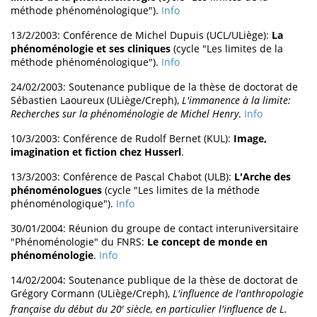
méthode phénoménologique").
Info
13/2/2003: Conférence de Michel Dupuis (UCL/ULiège):
La
phénoménologie et ses cliniques
(cycle "Les limites de la
méthode phénoménologique").
Info
24/02/2003: Soutenance publique de la thèse de doctorat de
Sébastien Laoureux (ULiège/Creph),
L'immanence à la limite:
Recherches sur la phénoménologie de Michel Henry
.
Info
10/3/2003: Conférence de Rudolf Bernet (KUL):
Image,
imagination et fiction chez Husserl
.
13/3/2003: Conférence de Pascal Chabot (ULB):
L'Arche des
phénoménologues
(cycle "Les limites de la méthode
phénoménologique").
Info
30/01/2004: Réunion du groupe de contact interuniversitaire
"Phénoménologie" du FNRS:
Le concept de monde en
phénoménologie
.
Info
14/02/2004: Soutenance publique de la thèse de doctorat de
Grégory Cormann (ULiège/Creph),
L'influence de l'anthropologie
française du début du 20
siècle, en particulier l'influence de L.
e