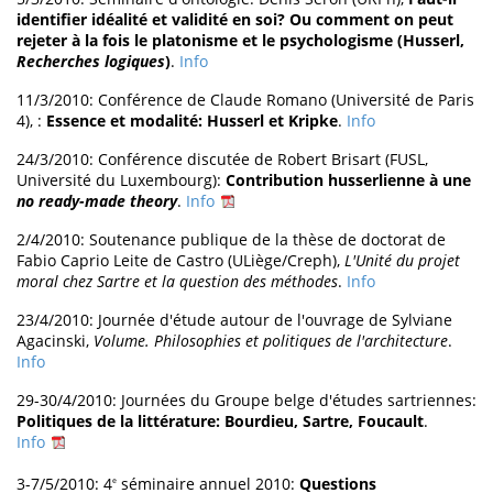
identifier idéalité et validité en soi? Ou comment on peut
rejeter à la fois le platonisme et le psychologisme (Husserl,
Recherches logiques
)
.
Info
11/3/2010: Conférence de Claude Romano (Université de Paris
4), :
Essence et modalité: Husserl et Kripke
.
Info
24/3/2010: Conférence discutée de Robert Brisart (FUSL,
Université du Luxembourg):
Contribution husserlienne à une
no ready-made theory
.
Info
2/4/2010: Soutenance publique de la thèse de doctorat de
Fabio Caprio Leite de Castro (ULiège/Creph),
L'Unité du projet
moral chez Sartre et la question des méthodes
.
Info
23/4/2010: Journée d'étude autour de l'ouvrage de Sylviane
Agacinski,
Volume. Philosophies et politiques de l'architecture
.
Info
29-30/4/2010: Journées du Groupe belge d'études sartriennes:
Politiques de la littérature: Bourdieu, Sartre, Foucault
.
Info
3-7/5/2010: 4
séminaire annuel 2010:
Questions
e