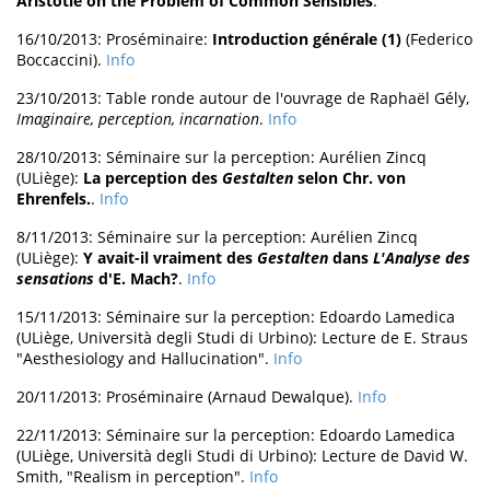
Aristotle on the Problem of Common Sensibles
.
16/10/2013: Proséminaire:
Introduction générale (1)
(Federico
Boccaccini).
Info
23/10/2013: Table ronde autour de l'ouvrage de Raphaël Gély,
Imaginaire, perception, incarnation
.
Info
28/10/2013: Séminaire sur la perception: Aurélien Zincq
(ULiège):
La perception des
Gestalten
selon Chr. von
Ehrenfels.
.
Info
8/11/2013: Séminaire sur la perception: Aurélien Zincq
(ULiège):
Y avait-il vraiment des
Gestalten
dans
L'Analyse des
sensations
d'E. Mach?
.
Info
15/11/2013: Séminaire sur la perception: Edoardo Lamedica
(ULiège, Università degli Studi di Urbino): Lecture de E. Straus
"Aesthesiology and Hallucination".
Info
20/11/2013: Proséminaire (Arnaud Dewalque).
Info
22/11/2013: Séminaire sur la perception: Edoardo Lamedica
(ULiège, Università degli Studi di Urbino): Lecture de David W.
Smith, "Realism in perception".
Info