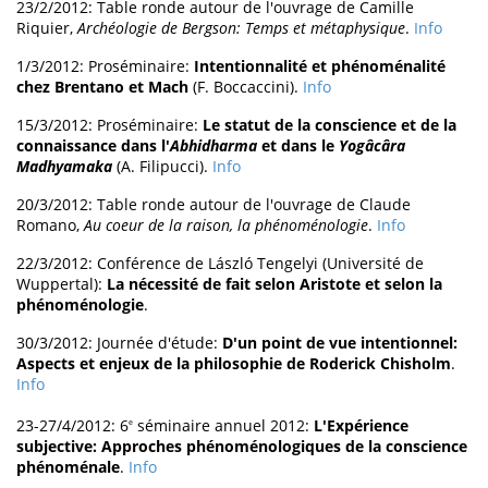
23/2/2012: Table ronde autour de l'ouvrage de Camille
Riquier,
Archéologie de Bergson: Temps et métaphysique
.
Info
1/3/2012: Proséminaire:
Intentionnalité et phénoménalité
chez Brentano et Mach
(F. Boccaccini).
Info
15/3/2012: Proséminaire:
Le statut de la conscience et de la
connaissance dans l'
Abhidharma
et dans le
Yogâcâra
Madhyamaka
(A. Filipucci).
Info
20/3/2012: Table ronde autour de l'ouvrage de Claude
Romano,
Au coeur de la raison, la phénoménologie
.
Info
22/3/2012: Conférence de László Tengelyi (Université de
Wuppertal):
La nécessité de fait selon Aristote et selon la
phénoménologie
.
30/3/2012: Journée d'étude:
D'un point de vue intentionnel:
Aspects et enjeux de la philosophie de Roderick Chisholm
.
Info
23-27/4/2012: 6
séminaire annuel 2012:
L'Expérience
e
subjective: Approches phénoménologiques de la conscience
phénoménale
.
Info