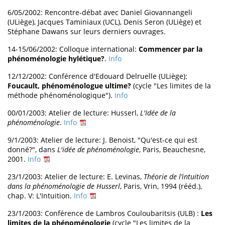
6/05/2002: Rencontre-débat avec Daniel Giovannangeli
(ULiège), Jacques Taminiaux (UCL), Denis Seron (ULiège) et
Stéphane Dawans sur leurs derniers ouvrages.
14-15/06/2002: Colloque international:
Commencer par la
phénoménologie hylétique?
.
Info
12/12/2002: Conférence d'Edouard Delruelle (ULiège):
Foucault, phénoménologue ultime?
(cycle "Les limites de la
méthode phénoménologique").
Info
00/01/2003: Atelier de lecture: Husserl,
L'Idée de la
phénoménologie
.
Info
9/1/2003: Atelier de lecture: J. Benoist, "Qu'est-ce qui est
donné?", dans
L'idée de phénoménologie
, Paris, Beauchesne,
2001.
Info
23/1/2003: Atelier de lecture: E. Levinas,
Théorie de l’intuition
dans la phénoménologie de Husserl
, Paris, Vrin, 1994 (rééd.),
chap. V: L'Intuition.
Info
23/1/2003: Conférence de Lambros Couloubaritsis (ULB) :
Les
limites de la phénoménologie
(cycle "Les limites de la