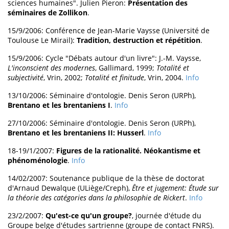
sciences humaines". Julien Pieron:
Présentation des
séminaires de Zollikon
.
15/9/2006: Conférence de Jean-Marie Vaysse (Université de
Toulouse Le Mirail):
Tradition, destruction et répétition
.
15/9/2006: Cycle "Débats autour d'un livre": J.-M. Vaysse,
L'inconscient des modernes
, Gallimard, 1999;
Totalité et
subjectivité
, Vrin, 2002;
Totalité et finitude
, Vrin, 2004.
Info
13/10/2006: Séminaire d'ontologie. Denis Seron (URPh),
Brentano et les brentaniens I
.
Info
27/10/2006: Séminaire d'ontologie. Denis Seron (URPh),
Brentano et les brentaniens II: Husserl
.
Info
18-19/1/2007:
Figures de la rationalité. Néokantisme et
phénoménologie
.
Info
14/02/2007: Soutenance publique de la thèse de doctorat
d'Arnaud Dewalque (ULiège/Creph),
Être et jugement: Étude sur
la théorie des catégories dans la philosophie de Rickert
.
Info
23/2/2007:
Qu'est-ce qu'un groupe?
, journée d'étude du
Groupe belge d'études sartrienne (groupe de contact FNRS).