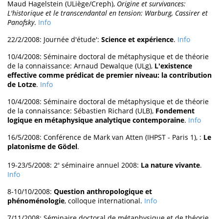
Maud Hagelstein (ULiège/Creph),
Origine et survivances:
L'historique et le transcendantal en tension: Warburg, Cassirer et
Panofsky
.
Info
22/2/2008: Journée d'étude':
Science et expérience
.
Info
10/4/2008: Séminaire doctoral de métaphysique et de théorie
de la connaissance: Arnaud Dewalque (ULg),
L'existence
effective comme prédicat de premier niveau: la contribution
de Lotze
.
Info
10/4/2008: Séminaire doctoral de métaphysique et de théorie
de la connaissance: Sébastien Richard (ULB),
Fondement
logique en métaphysique analytique contemporaine
.
Info
16/5/2008: Conférence de Mark van Atten (IHPST - Paris 1), :
Le
platonisme de Gödel
.
19-23/5/2008: 2
séminaire annuel 2008:
La nature vivante
.
e
Info
8-10/10/2008:
Question anthropologique et
phénoménologie
, colloque international.
Info
7/11/2008: Séminaire doctoral de métaphysique et de théorie