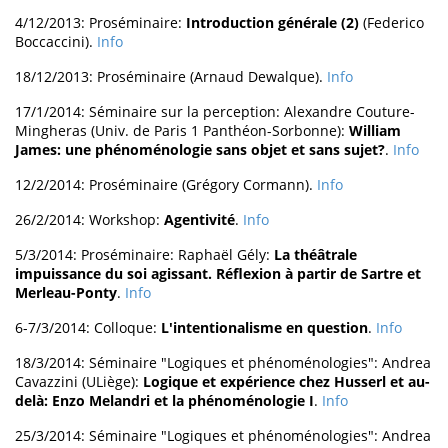
4/12/2013: Proséminaire:
Introduction générale (2)
(Federico
Boccaccini).
Info
18/12/2013: Proséminaire (Arnaud Dewalque).
Info
17/1/2014: Séminaire sur la perception: Alexandre Couture-
Mingheras (Univ. de Paris 1 Panthéon-Sorbonne):
William
James: une phénoménologie sans objet et sans sujet?
.
Info
12/2/2014: Proséminaire (Grégory Cormann).
Info
26/2/2014: Workshop:
Agentivité
.
Info
5/3/2014: Proséminaire: Raphaël Gély:
La théâtrale
impuissance du soi agissant. Réflexion à partir de Sartre et
Merleau-Ponty
.
Info
6-7/3/2014: Colloque:
L'intentionalisme en question
.
Info
18/3/2014: Séminaire "Logiques et phénoménologies": Andrea
Cavazzini (ULiège):
Logique et expérience chez Husserl et au-
delà: Enzo Melandri et la phénoménologie I
.
Info
25/3/2014: Séminaire "Logiques et phénoménologies": Andrea