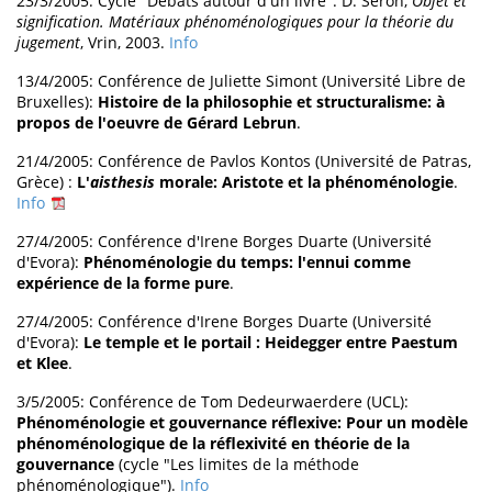
23/3/2005: Cycle "Débats autour d'un livre": D. Seron,
Objet et
signification. Matériaux phénoménologiques pour la théorie du
jugement
, Vrin, 2003.
Info
13/4/2005: Conférence de Juliette Simont (Université Libre de
Bruxelles):
Histoire de la philosophie et structuralisme: à
propos de l'oeuvre de Gérard Lebrun
.
21/4/2005: Conférence de Pavlos Kontos (Université de Patras,
Grèce) :
L'
aisthesis
morale: Aristote et la phénoménologie
.
Info
27/4/2005: Conférence d'Irene Borges Duarte (Université
d'Evora):
Phénoménologie du temps: l'ennui comme
expérience de la forme pure
.
27/4/2005: Conférence d'Irene Borges Duarte (Université
d'Evora):
Le temple et le portail : Heidegger entre Paestum
et Klee
.
3/5/2005: Conférence de Tom Dedeurwaerdere (UCL):
Phénoménologie et gouvernance réflexive: Pour un modèle
phénoménologique de la réflexivité en théorie de la
gouvernance
(cycle "Les limites de la méthode
phénoménologique").
Info