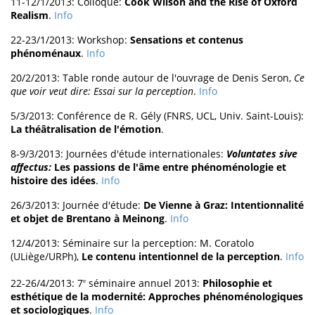
11-12/1/2013: Colloque:
Cook Wilson and the Rise of Oxford
Realism
.
Info
22-23/1/2013: Workshop:
Sensations et contenus
phénoménaux
.
Info
20/2/2013: Table ronde autour de l'ouvrage de Denis Seron,
Ce
que voir veut dire: Essai sur la perception
.
Info
5/3/2013: Conférence de R. Gély (FNRS, UCL, Univ. Saint-Louis):
La théâtralisation de l'émotion
.
8-9/3/2013: Journées d'étude internationales:
Voluntates sive
affectus:
Les passions de l'âme entre phénoménologie et
histoire des idées
.
Info
26/3/2013: Journée d'étude:
De Vienne à Graz: Intentionnalité
et objet de Brentano à Meinong
.
Info
12/4/2013: Séminaire sur la perception: M. Coratolo
(ULiège/URPh),
Le contenu intentionnel de la perception
.
Info
22-26/4/2013: 7
séminaire annuel 2013:
Philosophie et
e
esthétique de la modernité: Approches phénoménologiques
et sociologiques
.
Info