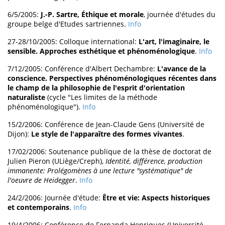
6/5/2005:
J.-P. Sartre, Éthique et morale
, journée d'études du
groupe belge d'Etudes sartriennes.
Info
27-28/10/2005: Colloque international:
L'art, l'imaginaire, le
sensible. Approches esthétique et phénoménologique
.
Info
7/12/2005: Conférence d'Albert Dechambre:
L'avance de la
conscience. Perspectives phénoménologiques récentes dans
le champ de la philosophie de l'esprit d'orientation
naturaliste
(cycle "Les limites de la méthode
phénoménologique").
Info
15/2/2006: Conférence de Jean-Claude Gens (Université de
Dijon):
Le style de l'apparaître des formes vivantes
.
17/02/2006: Soutenance publique de la thèse de doctorat de
Julien Pieron (ULiège/Creph),
Identité, différence, production
immanente: Prolégomènes à une lecture "systématique" de
l'oeuvre de Heidegger
.
Info
24/2/2006: Journée d'étude:
Être et vie: Aspects historiques
et contemporains
.
Info
19/4/2006: Conférence de Fernanda Henriques (Université