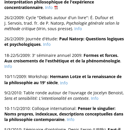
interprétation philosophique de l'expérience
concentrationnaire
.
Info
26/2/2009: Cycle "Débats autour d'un livre": É. Dufour et
J. Servois, trad. fr. de P. Natorp,
Psychologie générale selon la
méthode critique
(Vrin, sous presse).
Info
26/2/2009: Journée d'étude:
Paul Natorp: Questions logiques
et psychologiques
.
Info
18-22/5/2009: 3
séminaire annuel 2009:
Formes et forces.
e
Aux croisements de l'esthétique et de la phénoménologie
.
Info
10/11/2009: Workshop:
Hermann Lotze et la renaissance de
la philosophie au 19
siècle
.
Info
e
9/2/2010: Table ronde autour de l'ouvrage de Jocelyn Benoist,
Sens et sensibilité: L'intentionalité en contexte
.
Info
10-11/2/2010: Colloque international:
Penser le singulier:
Noms propres, indexicaux, descriptions conceptuelles dans
la philosophie contemporaine
.
Info
5/3/2010: Séminaire d'ontologie. Denis Seron (URPh),
Faut-il