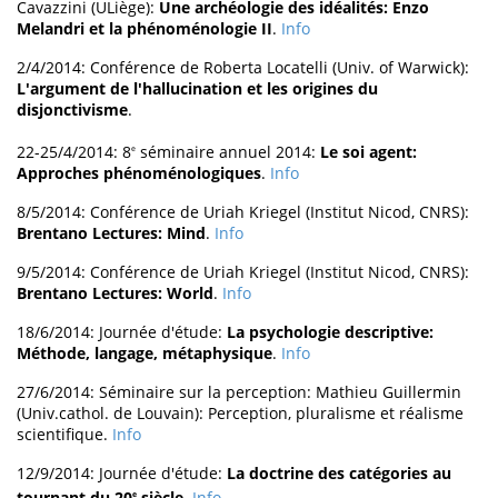
Cavazzini (ULiège):
Une archéologie des idéalités: Enzo
Melandri et la phénoménologie II
.
Info
2/4/2014: Conférence de Roberta Locatelli (Univ. of Warwick):
L'argument de l'hallucination et les origines du
disjonctivisme
.
22-25/4/2014: 8
séminaire annuel 2014:
Le soi agent:
e
Approches phénoménologiques
.
Info
8/5/2014: Conférence de Uriah Kriegel (Institut Nicod, CNRS):
Brentano Lectures: Mind
.
Info
9/5/2014: Conférence de Uriah Kriegel (Institut Nicod, CNRS):
Brentano Lectures: World
.
Info
18/6/2014: Journée d'étude:
La psychologie descriptive:
Méthode, langage, métaphysique
.
Info
27/6/2014: Séminaire sur la perception: Mathieu Guillermin
(Univ.cathol. de Louvain): Perception, pluralisme et réalisme
scientifique.
Info
12/9/2014: Journée d'étude:
La doctrine des catégories au
tournant du 20
siècle
.
Info
e