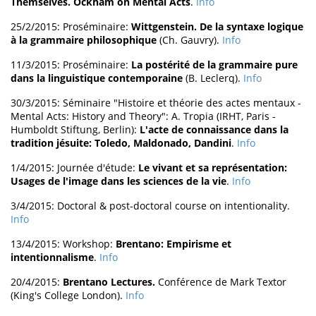
Themselves. Ockham on Mental Acts
.
Info
25/2/2015: Proséminaire:
Wittgenstein. De la syntaxe logique
à la grammaire philosophique
(Ch. Gauvry).
Info
11/3/2015: Proséminaire:
La postérité de la grammaire pure
dans la linguistique contemporaine
(B. Leclerq).
Info
30/3/2015: Séminaire "Histoire et théorie des actes mentaux -
Mental Acts: History and Theory": A. Tropia (IRHT, Paris -
Humboldt Stiftung, Berlin):
L'acte de connaissance dans la
tradition jésuite: Toledo, Maldonado, Dandini
.
Info
1/4/2015: Journée d'étude:
Le vivant et sa représentation:
Usages de l'image dans les sciences de la vie
.
Info
3/4/2015: Doctoral & post-doctoral course on intentionality.
Info
13/4/2015: Workshop:
Brentano: Empirisme et
intentionnalisme
.
Info
20/4/2015:
Brentano Lectures.
Conférence de Mark Textor
(King's College London).
Info