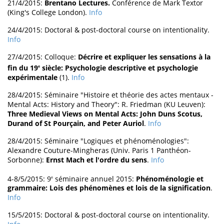
21/4/2015:
Brentano Lectures.
Conférence de Mark Textor
(King's College London).
Info
24/4/2015: Doctoral & post-doctoral course on intentionality.
Info
27/4/2015: Colloque:
Décrire et expliquer les sensations à la
fin du 19
siècle: Psychologie descriptive et psychologie
e
expérimentale
(1).
Info
28/4/2015: Séminaire "Histoire et théorie des actes mentaux -
Mental Acts: History and Theory": R. Friedman (KU Leuven):
Three Medieval Views on Mental Acts: John Duns Scotus,
Durand of St Pourçain, and Peter Auriol
.
Info
28/4/2015: Séminaire "Logiques et phénoménologies":
Alexandre Couture-Mingheras (Univ. Paris 1 Panthéon-
Sorbonne):
Ernst Mach et l'ordre du sens
.
Info
4-8/5/2015: 9
séminaire annuel 2015:
Phénoménologie et
e
grammaire: Lois des phénomènes et lois de la signification
.
Info
15/5/2015: Doctoral & post-doctoral course on intentionality.