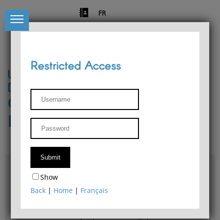
FR
Restricted Access
University of Liège
Départment of Philosophy
Center for Phenomenological
Research
Access & maps
Show
Philosophy Department Library
Back
|
Home
|
Français
Bulletin d'analyse phénoménologique