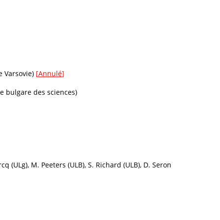
e Varsovie)
[
Annulé
]
ie bulgare des sciences)
cq (ULg), M. Peeters (ULB), S. Richard (ULB), D. Seron