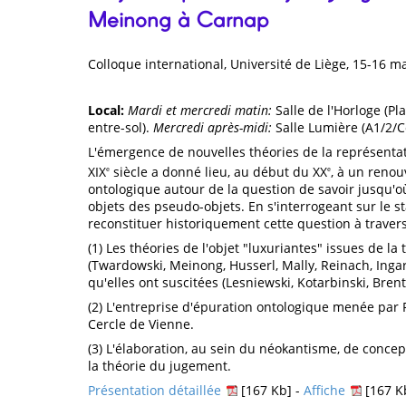
Meinong à Carnap
Colloque international, Université de Liège, 15-16 m
Local:
Mardi et mercredi matin:
Salle de l'Horloge (Pla
entre-sol).
Mercredi après-midi:
Salle Lumière (A1/2/Co
L'émergence de nouvelles théories de la représentati
XIX
siècle a donné lieu, au début du XX
, à un reno
e
e
ontologique autour de la question de savoir jusqu'où
objets des pseudo-objets. En s'interrogeant sur le st
reconstituer historiquement cette question à traver
(1) Les théories de l'objet "luxuriantes" issues de la
(Twardowski, Meinong, Husserl, Mally, Reinach, Ingard
qu'elles ont suscitées (Lesniewski, Kotarbinski, Bre
(2) L'entreprise d'épuration ontologique menée par 
Cercle de Vienne.
(3) L'élaboration, au sein du néokantisme, de concept
la théorie du jugement.
Présentation détaillée
[167 Kb] -
Affiche
[167 K