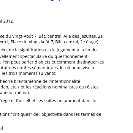
ai 2012.
ce du Vingt-Août 7, Bât. central, Aile des Jésuites, 2e
m1; Place du Vingt-Août 7, Bât. central, 2e étage).
on, de la signification et du jugement à la fin du
uvellement spectaculaire du questionnement
 l'on peut parler d'objets et comment distinguer les
atut des entités sémantiques, le colloque vise à
s les trois moments suivants:
 théorie brentanienne de l'intentionnalité
en, etc.), et les réactions nominalistes ou réistes
ntano lui-même).
Frege et Russell et ses suites notamment dans le
ions "critiques" de l'objectivité dans les termes de
b]