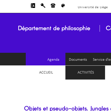
Université de Liège
Département de philosophie
C
Agenda
Documents
Service d'e
ACCUEIL
ACTIVITÉS
Objets et pseudo-objets. Jungles 