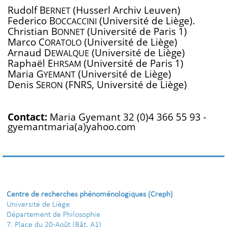
Rudolf B
(Husserl Archiv Leuven)
ERNET
Federico B
(Université de Liège).
OCCACCINI
Christian B
(Université de Paris 1)
ONNET
Marco C
(Université de Liège)
ORATOLO
Arnaud D
(Université de Liège)
EWALQUE
Raphaël E
(Université de Paris 1)
HRSAM
Maria G
(Université de Liège)
YEMANT
Denis S
(FNRS, Université de Liège)
ERON
Contact:
Maria Gyemant 32 (0)4 366 55 93 -
gyemantmaria(a)yahoo.com
Centre de recherches phénoménologiques (Creph)
Université de Liège
Département de Philosophie
7, Place du 20-Août (Bât. A1)