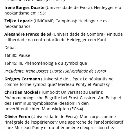
Irene Borges Duarte
(Universidade de Evora): Heidegger e o
neokantismo em 1931
Zeljko Loparic
(UNICAMP, Campinas): Heidegger e os
neokantianos
Alexandre Franco de Sá
(Universidade de Coimbra): Finitude
e liberdade na confrontação de Heidegger com Kant
Débat
16h30: Pause
16h45:
III. Phénoménologie du symbolique
Présidente: Irene Borges Duarte (Universidade de Evora)
Grégory Cormann
(Université de Liège): Le néokantisme
comme forme symbolique? Merleau-Ponty et Panofsky
Christian Möckel
(Humboldt Universität zu Berlin):
Phänomenologische Begriffe bei Ernst Cassirer. Am Beispiel
des Terminus 'symbolische Ideation' in den
unveröffentlichten Manuskripten (ECN4)
Olivier Feron
(Universidade de Evora): Mon corps comme
"intégrale de l'expérience"? Une approche de l'antéprédicatif
chez Merleau-Ponty et du phénomène d'expression chez