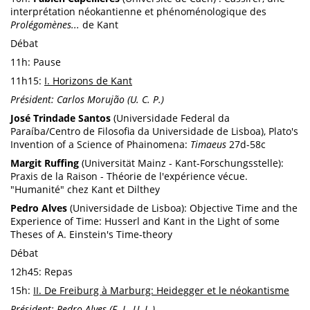
interprétation néokantienne et phénoménologique des
Prolégomènes...
de Kant
Débat
11h: Pause
11h15:
I. Horizons de Kant
Président: Carlos Morujão (U. C. P.)
José Trindade Santos
(Universidade Federal da
Paraíba/Centro de Filosofia da Universidade de Lisboa), Plato's
Invention of a Science of Phainomena:
Timaeus
27d-58c
Margit Ruffing
(Universität Mainz - Kant-Forschungsstelle):
Praxis de la Raison - Théorie de l'expérience vécue.
"Humanité" chez Kant et Dilthey
Pedro Alves
(Universidade de Lisboa): Objective Time and the
Experience of Time: Husserl and Kant in the Light of some
Theses of A. Einstein's Time-theory
Débat
12h45: Repas
15h:
II. De Freiburg à Marburg: Heidegger et le néokantisme
Président: Pedro Alves (F. L. U. L.)